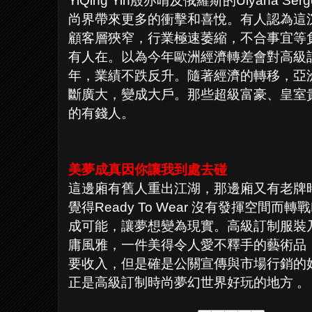
YiQing Yin殷亦晴及俄羅斯的Ulyana 
尚界帶來更多的衝擊和喜悅。有人認為這
顧客層狹窄，行業極速萎縮，不合事宜等
有人在。以為今年歐洲經濟轉差會對高級
年，業績不跌反升。隨著經濟的轉移，亞
斷廣大，變成大戶。那些超級富豪、皇室
的有錢人。
美夢成真因你讓我到處去碰
這邊廂有舊人重出江湖，那邊廂又有老牌
覺得Ready To Wear 沒有發揮空間而轉戰
成可能，讓夢想變為現實。高級訂制服裝
庸風雅，一件美得令人愛不釋手的藝術品
要收入，但是確是公關宣傳與市場行銷的
正是高級訂制時尚夢幻世界好玩的地方 。