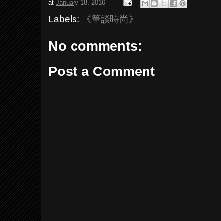
at
January 18, 2016
Labels:
《筆談時尚》
No comments:
Post a Comment