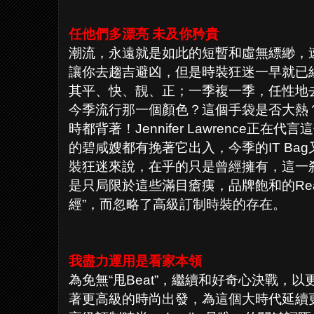
任他們多漂亮 未及你矜貴
潮流，永遠就是如此的短暫和虛無縹緲，
讓你去趨吉避凶，但是時裝狂迷一早就已
其平、快、靚、正；一季複一季，任性地
今季流行那一個顏色？這個手袋是否大熱？
時都背著！Jennifer Lawrence正
的碧咸嫂都有挽著它出入，今季的IT B
裝狂迷來說，在乎的只是曾經擁有，這一
是只局限於這些滿目瘡痍，品牌飽和的Read
經”，而忽略了高級訂制時裝的存在。
我盡力運用是看家本領
為免無“甩Beat”，繼續和好奇心決戰，
著更高級的時尚出發，為這個大時代延續更經典