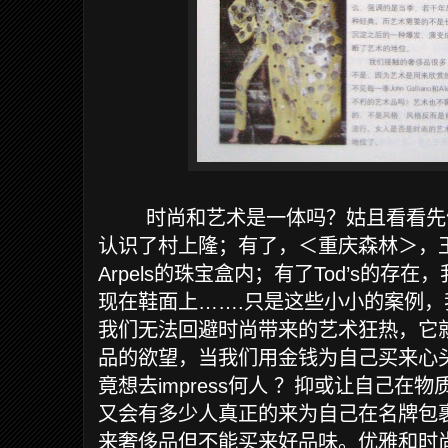
时尚和艺术是一体吗？姑且看看先
认识了村上隆；有了，＜重庆森林＞，
Arpels
的珠宝盒内；有了
Tod’s
的存在，
现在鞋面上
…….
只是这些小小的案例，
我们无法回避时尚带来的艺术狂热，它
品的欲望，当我们用金钱为自己买来心
竟想去
impress
何人
？抑或让自己在物
又会有多少人真正的来为自己在名牌包
来奢侈品但不能买来好品味。优雅和时