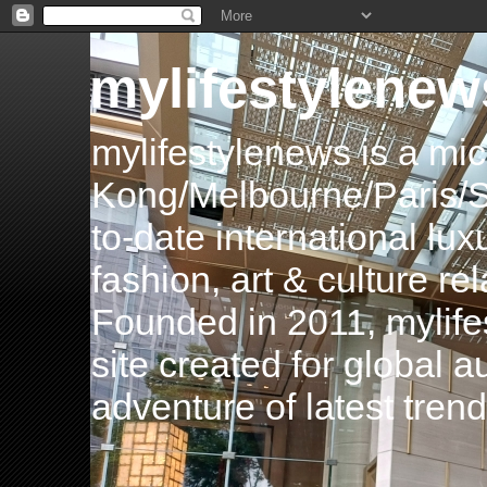
mylifestylenew
mylifestylenews is a m
Kong/Melbourne/Paris/Si
to-date international luxu
fashion, art & culture rel
Founded in 2011, mylife
site created for global 
adventure of latest tren