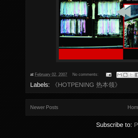
at
February 02, 2007
No comments:
Labels:
《HOTPENING 热本领》
Newer Posts
Hom
Subscribe to:
P