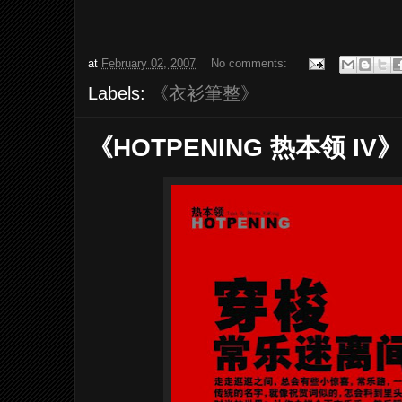
at
February 02, 2007
No comments:
Labels:
《衣衫筆整》
《HOTPENING 热本领 IV