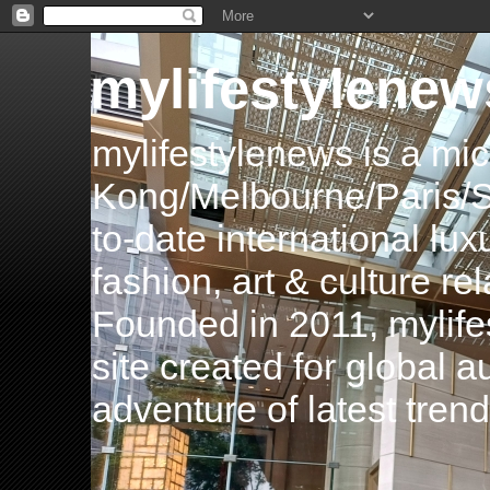
mylifestylenew
mylifestylenews is a m
Kong/Melbourne/Paris/Si
to-date international luxu
fashion, art & culture rel
Founded in 2011, mylife
site created for global 
adventure of latest tren