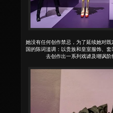
她没有任何创作禁忌，为了延续她对既
国的陈词滥调：以贵族和皇室服饰、套
去创作出一系列戏谑及嘲讽阶