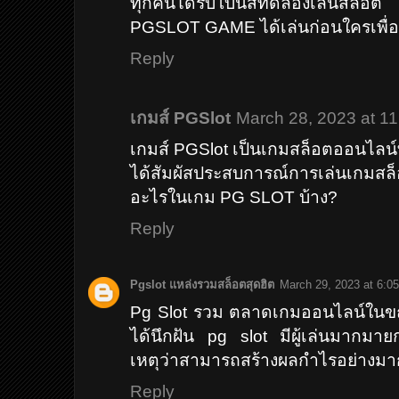
ทุกคนได้รับโบนัสทดลองเล่นสล็อต pg
PGSLOT GAME ได้เล่นก่อนใครเพื่
Reply
เกมส์ PGSlot
March 28, 2023 at 1
เกมส์ PGSlot เป็นเกมสล็อตออนไลน์ที่ม
ได้สัมผัสประสบการณ์การเล่นเกมสล็
อะไรในเกม PG SLOT บ้าง?
Reply
Pgslot แหล่งรวมสล็อตสุดฮิต
March 29, 2023 at 6:0
Pg Slot รวม ตลาดเกมออนไลน์ในขณะนี
ได้นึกฝัน pg slot มีผู้เล่นมากมา
เหตุว่าสามารถสร้างผลกำไรอย่างม
Reply