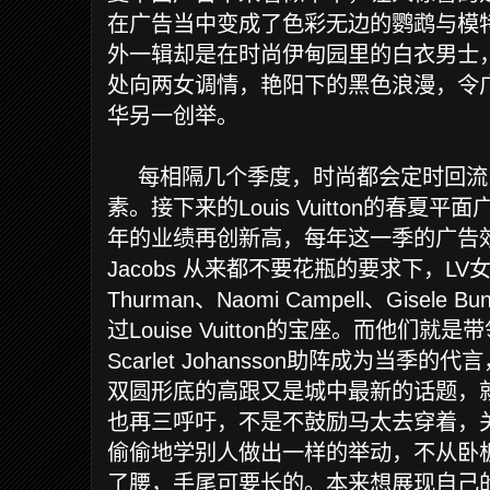
在广告当中变成了色彩无边的鹦鹉与模
外一辑却是在时尚伊甸园里的白衣男士
处向两女调情，艳阳下的黑色浪漫，令
华另一创举。
每相隔几个季度，时尚都会定时回流
素。接下来的
Louis Vuitton
的春夏平面
年的业绩再创新高，每年这一季的广告
Jacobs
从来都不要花瓶的要求下，
LV
Thurman
、
Naomi Campell
、
Gisele Bu
过
Louise Vuitton
的宝座。而他们就是带
Scarlet Johansson
助阵成为当季的代言
双圆形底的高跟又是城中最新的话题，
也再三呼吁，不是不鼓励马太去穿着，
偷偷地学别人做出一样的举动，不从卧
了腰，手尾可要长的。本来想展现自己