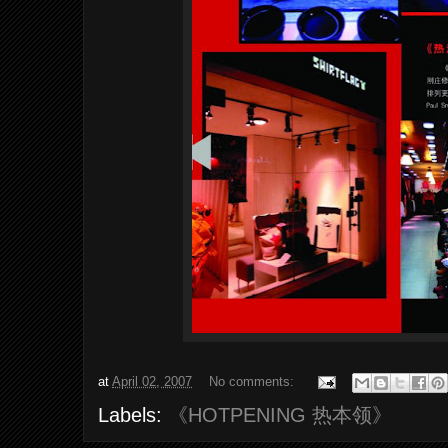
at
April 02, 2007
No comments:
Labels:
《HOTPENING 热本领》