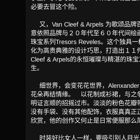
必要去冒这个险。
又，
Van Cleef & Arpels
为歌颂品牌
意依照品牌与２０年代至６０年代间绘
珠宝系列
Tresors Reveles
。这个独具一
化为高贵典雅的设计巧思，打造出１１
Cleef & Arpels
的永恒璀璨与精湛的珠宝
生。
细世界，会变花花世界，
Alenxande
花朵再结情缘。 以花制成衫裙，与之
明证言顺的招摇过市。淡淡的粉色花瓣
没有手袋、没有其他配饰，衣服真真正
欣赏，他的创作又何止是日常便服那么
时装好比女人一样，要吸引别人目光