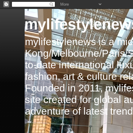
mylifestylenew
mylifestylenews is a m
Kong/Melbourne/Paris/Si
to-date international luxu
fashion, art & culture rel
Founded in 2011, mylife
site created for global 
adventure of latest tren